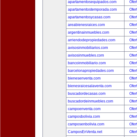
apartamentosequipados.com
Ofer
apartamentostemporada.com
Ofer
apartamentosycasas.com
Ofer
areabienesraices.com
Ofer
argentinainmuebles.com
Ofer
arriendodepropiedades.com
Ofer
avisosinmobiliarios.com
Ofer
avisosinmuebles.com
Ofer
bancoinmobiliario.com
Ofer
barcelonapropiedades.com
Ofer
bienesenventa.com
Ofer
bienesraicesalaventa.com
Ofer
buscadordecasas.com
Ofer
buscadordeinmuebles.com
Ofer
campoenventa.com
Ofer
camposbolivia.com
Ofer
camposenbolivia.com
Ofer
CamposEnVenta.net
Ofer