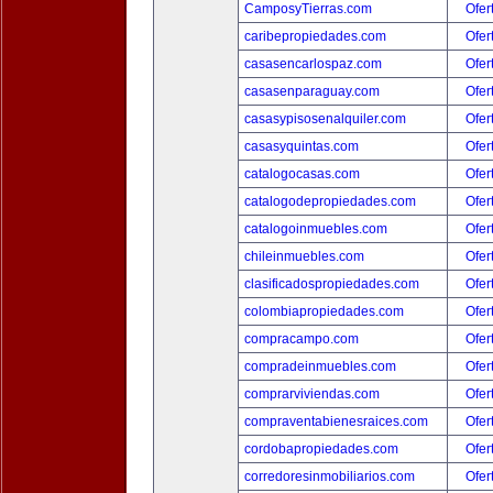
CamposyTierras.com
Ofer
caribepropiedades.com
Ofer
casasencarlospaz.com
Ofer
casasenparaguay.com
Ofer
casasypisosenalquiler.com
Ofer
casasyquintas.com
Ofer
catalogocasas.com
Ofer
catalogodepropiedades.com
Ofer
catalogoinmuebles.com
Ofer
chileinmuebles.com
Ofer
clasificadospropiedades.com
Ofer
colombiapropiedades.com
Ofer
compracampo.com
Ofer
compradeinmuebles.com
Ofer
comprarviviendas.com
Ofer
compraventabienesraices.com
Ofer
cordobapropiedades.com
Ofer
corredoresinmobiliarios.com
Ofer