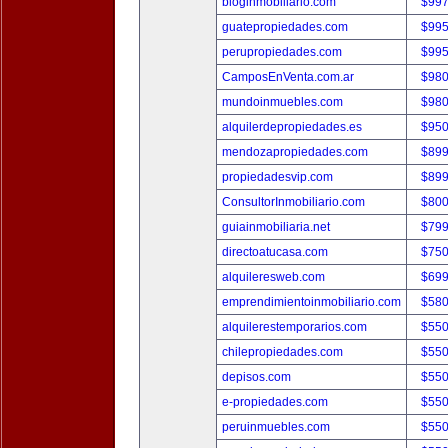
bloginmobiliario.com
$997
guatepropiedades.com
$995
perupropiedades.com
$995
CamposEnVenta.com.ar
$980
mundoinmuebles.com
$980
alquilerdepropiedades.es
$950
mendozapropiedades.com
$899
propiedadesvip.com
$899
ConsultorInmobiliario.com
$800
guiainmobiliaria.net
$799
directoatucasa.com
$750
alquileresweb.com
$699
emprendimientoinmobiliario.com
$580
alquilerestemporarios.com
$550
chilepropiedades.com
$550
depisos.com
$550
e-propiedades.com
$550
peruinmuebles.com
$550