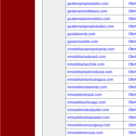
gestionpropiedades.com
Ofer
gestorainmobiliaria.com
Ofer
guatemalainmuebles.com
Ofer
guatemalapropiedades.com
Ofer
guiaderenta.com
Ofer
guiainmueble.com
Ofer
inmobiliariaempresarial.com
Ofer
inmobiliariasbrasil.com
Ofer
inmobiliariaschile.com
Ofer
inmobiliariashonduras.com
Ofer
inmobiliariasnicaragua.com
Ofer
inmueblesalaventa.com
Ofer
inmueblesbrasil.com
Ofer
inmuebleschicago.com
Ofer
inmueblesdealquiler.com
Ofer
inmuebleselsalvador.com
Ofer
inmueblesenuruguay.com
Ofer
inmueblesenusa.com
Ofer