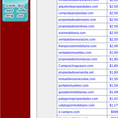
inmueblesbienesraices.com
$2,80
alquilerdepropiedades.com
$2,50
compratupropiedad.com
$2,50
propiedadesdemiami.com
$2,50
propiedadesenlinea.com
$2,50
suinmobiliaria.com
$2,50
ventadebienesraices.com
$2,50
franquiciainmobiliaria.com
$2,49
rentadeinmuebles.com
$1,99
propiedadeshonduras.com
$1,90
CamposUruguayos.com
$1,80
propiedadesenventa.net
$1,80
inmueblesvenezuela.com
$1,50
portalinmuebles.com
$1,50
guiadeinmobiliarias.com
$1,49
patagoniapropiedades.com
$1,42
catalogoinmobiliario.com
$1,27
e-campos.com
$999