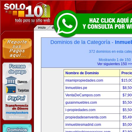
Dominios de la Categoría -
Inmueb
372 dominios en esta categ
Mostrando 1 de 150
Ver siguientes 150 >>
Nombre de Dominio
Preci
miamipropiedades.com
$15,0
Inmuebles.pe
$8,50
VentaDeCampos.com
$7,90
guiainmuebles.com
$5,50
i-propiedades.com
$5,50
propiedadesenventa.com
$5,49
inmueblesmadrid.com
$5,00