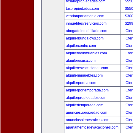
rosariopropiedades.com
$550
tuspropiedades.com
$550
vendoapartamento.com
$300
inmueblesyservicios.com
$299
abogadoinmobiliario.com
Ofer
alquilerbungalows.com
Ofer
alquilercentro.com
Ofer
alquilerdeinmuebles.com
Ofer
alquileresusa.com
Ofer
alquileresvacaciones.com
Ofer
alquilerinmuebles.com
Ofer
alquilerpordia.com
Ofer
alquilerportemporada.com
Ofer
alquilerpropiedades.com
Ofer
alquilertemporada.com
Ofer
anunciesupropiedad.com
Ofer
anunciosbienesraices.com
Ofer
apartamentosdevacaciones.com
Ofer