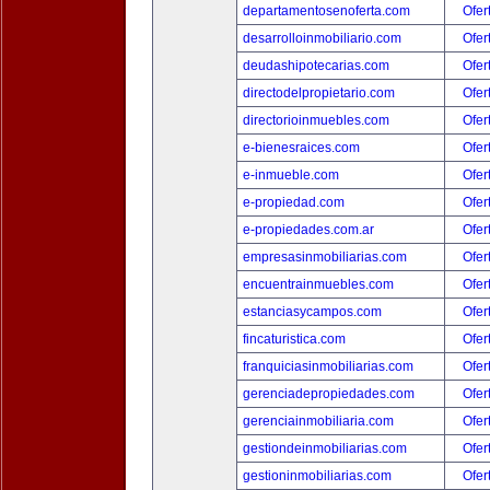
departamentosenoferta.com
Ofer
desarrolloinmobiliario.com
Ofer
deudashipotecarias.com
Ofer
directodelpropietario.com
Ofer
directorioinmuebles.com
Ofer
e-bienesraices.com
Ofer
e-inmueble.com
Ofer
e-propiedad.com
Ofer
e-propiedades.com.ar
Ofer
empresasinmobiliarias.com
Ofer
encuentrainmuebles.com
Ofer
estanciasycampos.com
Ofer
fincaturistica.com
Ofer
franquiciasinmobiliarias.com
Ofer
gerenciadepropiedades.com
Ofer
gerenciainmobiliaria.com
Ofer
gestiondeinmobiliarias.com
Ofer
gestioninmobiliarias.com
Ofer