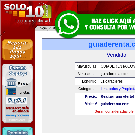
guiaderenta.
Vendido!
Mayusculas:
GUIADERENTA.CO
Minusculas:
guiaderenta.com
Longitud:
11 caracteres
Categorias:
Inmuebles y Propie
Precio:
Realizar una oferta!
Visitar!
guiaderenta.com
Serán consideradas ofer