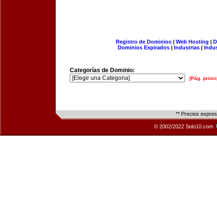
Registro de Dominios
|
Web Hosting
|
D
Dominios Expirados
|
Industrias
|
Indu
Categorías de Dominio:
[Pág. princi
** Precios expre
© 2002/2022 Solo10.com