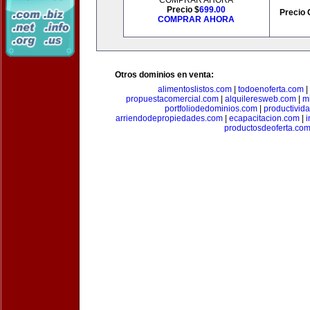
COMPRAR AHORA
Precio $
699.00
Precio 
COMPRAR AHORA
Otros dominios en venta:
alimentoslistos.com
|
todoenoferta.com
|
propuestacomercial.com
|
alquileresweb.com
|
m
portfoliodedominios.com
|
productivid
arriendodepropiedades.com
|
ecapacitacion.com
|
i
productosdeoferta.co