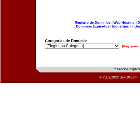
Registro de Dominios
|
Web Hosting
|
D
Dominios Expirados
|
Industrias
|
Indu
Categorías de Dominio:
[Pág. princi
** Precios expre
© 2002/2022 Solo10.com