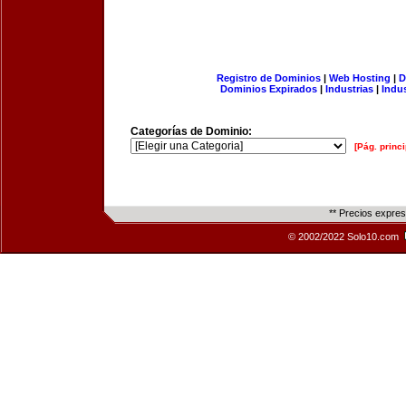
Registro de Dominios
|
Web Hosting
|
D
Dominios Expirados
|
Industrias
|
Indu
Categorías de Dominio:
[Pág. princi
** Precios expre
© 2002/2022 Solo10.com