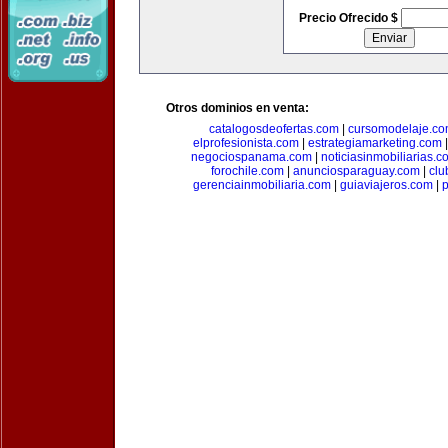
Precio Ofrecido $
Otros dominios en venta:
catalogosdeofertas.com
|
cursomodelaje.c
elprofesionista.com
|
estrategiamarketing.com
negociospanama.com
|
noticiasinmobiliarias.c
forochile.com
|
anunciosparaguay.com
|
clu
gerenciainmobiliaria.com
|
guiaviajeros.com
|
p