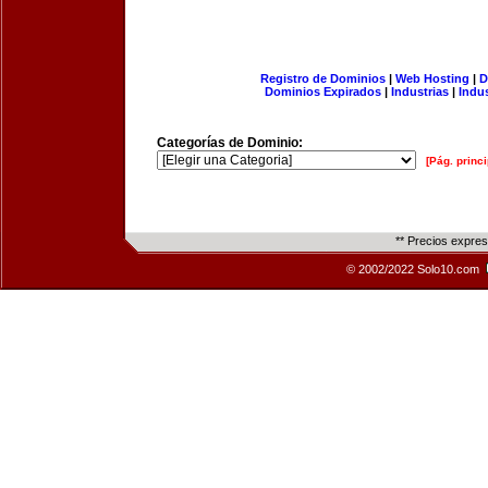
Registro de Dominios
|
Web Hosting
|
D
Dominios Expirados
|
Industrias
|
Indu
Categorías de Dominio:
[Pág. princi
** Precios expre
© 2002/2022 Solo10.com