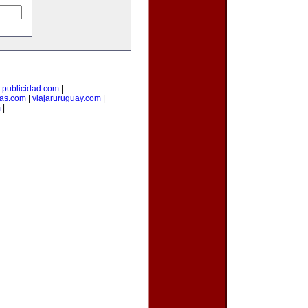
i-publicidad.com
|
ias.com
|
viajaruruguay.com
|
m
|