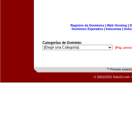
Registro de Dominios
|
Web Hosting
|
D
Dominios Expirados
|
Industrias
|
Indu
Categorías de Dominio:
[Pág. princi
** Precios expre
© 2002/2022 Solo10.com