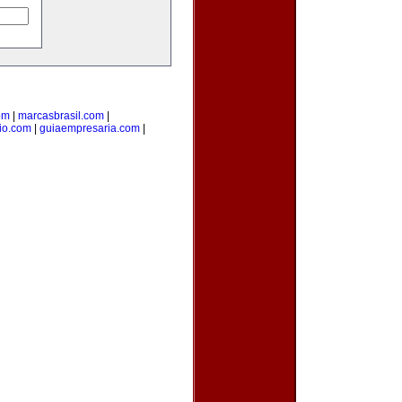
om
|
marcasbrasil.com
|
rio.com
|
guiaempresaria.com
|