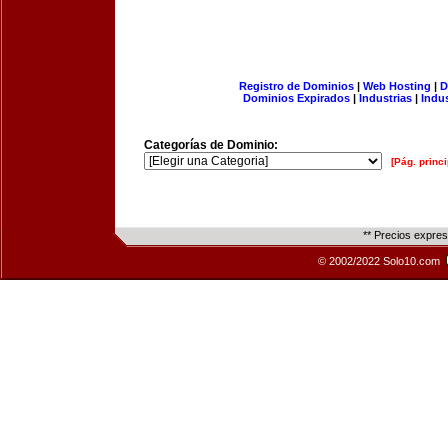
Registro de Dominios
|
Web Hosting
|
D
Dominios Expirados
|
Industrias
|
Indu
Categorías de Dominio:
[Pág. princi
** Precios expre
© 2002/2022 Solo10.com