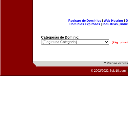
Registro de Dominios
|
Web Hosting
|
D
Dominios Expirados
|
Industrias
|
Indu
Categorías de Dominio:
[Pág. princi
** Precios expre
© 2002/2022 Solo10.com