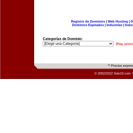
Registro de Dominios
|
Web Hosting
|
D
Dominios Expirados
|
Industrias
|
Indu
Categorías de Dominio:
[Pág. princi
** Precios expre
© 2002/2022 Solo10.com