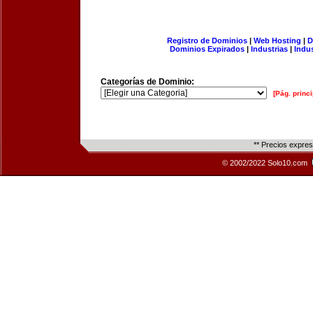
Registro de Dominios
|
Web Hosting
|
D
Dominios Expirados
|
Industrias
|
Indu
Categorías de Dominio:
[Pág. princi
** Precios expre
© 2002/2022 Solo10.com