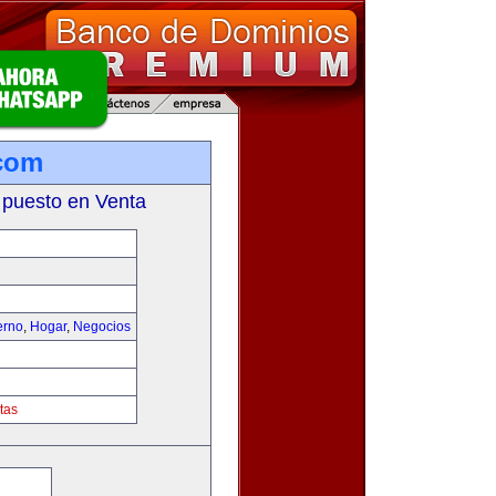
com
 puesto en Venta
erno
,
Hogar
,
Negocios
tas