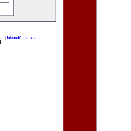
com
|
InternetCompra.com
|
|