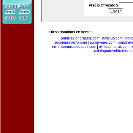
Precio Ofrecido $
Otros dominios en venta:
publicaciongratuita.com
|
noticlub.com
|
noti
sucompraventa.com
|
agropymes.com
|
construv
inviertaenpropiedades.com
|
pymecompras.com
|
catalogodevehiculos.c