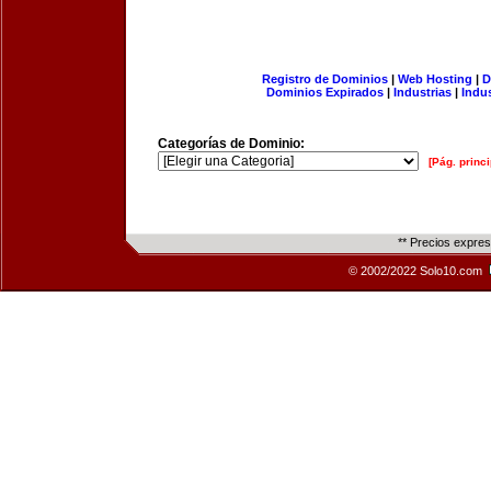
Registro de Dominios
|
Web Hosting
|
D
Dominios Expirados
|
Industrias
|
Indu
Categorías de Dominio:
[Pág. princi
** Precios expre
© 2002/2022 Solo10.com