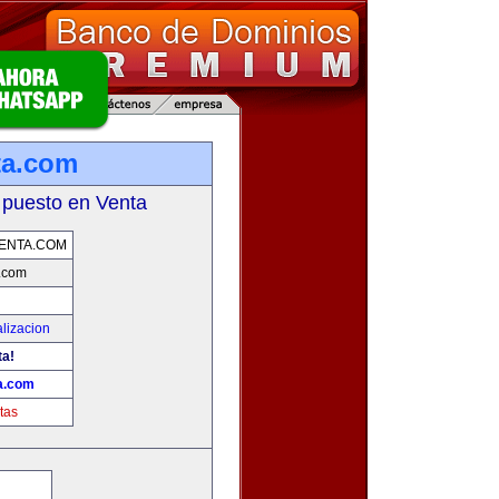
ta.com
 puesto en Venta
ENTA.COM
.com
lizacion
ta!
a.com
tas