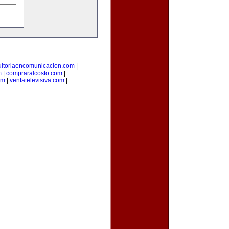
ultoriaencomunicacion.com
|
m
|
compraralcosto.com
|
om
|
ventatelevisiva.com
|